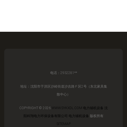
电话：2932281**
地址：沈阳市于洪区沙岭街道沙吉路Ｆ区2号（东北家具集
散中心）
COPYRIGHT © 2026
WWW.SYKXDL.COM
电力辅机设备
沈
阳科翔电力环保设备有限公司
电力辅机设备
版权所有
SITEMAP