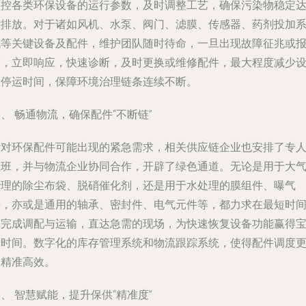
监控各类环保设备的运行参数，及时调整工艺，确保污染物稳定
标排放。对于诸如风机、水泵、阀门、滤膜、传感器、药剂投加
统等关键设备及配件，维护团队随时待命，一旦出现故障征兆或
警，立即响应，快速诊断，及时更换或维修配件，最大程度减少
备停运时间，保障环境治理链条连续不断。
、 畅通物流，确保配件“不断链”
针对环保配件可能出现的紧急需求，相关供应链企业也安排了专
值班，并与物流企业协同合作，开辟了绿色通道。无论是用于大
治理的除尘布袋、脱硝催化剂，还是用于水处理的膜组件、曝气
头，亦或是通用的轴承、密封件、电气元件等，都力求在最短时
内完成调配与运输，直达急需的现场，为快速恢复设备功能赢得
贵时间。数字化的库存管理系统和物流跟踪系统，使得配件调度
加精准高效。
、 智慧赋能，提升保供“精准度”